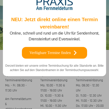
NEU: Jetzt direkt online einen Termin
vereinbaren!
Online, schnell und rund um die Uhr für Sendenhorst,
Drensteinfurt und Everswinkel.
Verfügbare Termine finden
Praxis
Praxis
Praxis
Derzeit bieten wir unsere online Terminbuchung für alle Standorte an. Bitte
Sendenhorst
Everswinkel
Drensteinfurt
achten Sie auf den Standortnamen in der Terminbuchungsauswahl.
Sprechzeiten nach
Sprechzeiten nach
Sprechzeiten nach
Terminvereinbarung
Terminvereinbarung
Terminvereinbarung
Mo. - Fr. 08.30 -
Mo. 10.00 - 11.30 &
Mo. 08.30 - 12.30
17.30 Uhr
17:00 - 19:00 Uhr
Uhr
Di. 10.00 - 11.30 &
Di. 11.00 - 12.30 Uhr
Am Fernmeldeturm
17:00 - 19:00 Uhr
Mi. 11.00 - 12.30 Uhr
6
Mi. 10.00 - 11.30 Uhr
Do. 17.00 Uhr - 20.00